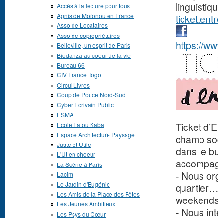
linguisti
Accès à la lecture pour tous
Agnis de Moronou en France
ticket.en
Asso de Locataires
Asso de copropriétaires
https://w
Belleville, un esprit de Paris
Biodanza au coeur de la vie
Bureau 66
CIV France Togo
Circul'Livres
Coup de Pouce Nord-Sud
Cyber Ecrivain Public
ESMA
Ticket d’E
Ecole Fatou Kaba
Espace Architecture Paysage
champ soci
Juste et Utile
dans le bu
L'Ut en choeur
accompagn
La Scène à Paris
- Nous or
Lacim
Le Jardin d'Eugénie
quartier…)
Les Amis de la Place des Fêtes
weekends 
Les Jeunes Ambitieux
- Nous in
Les Psys du Cœur