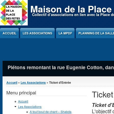
Jump to Content
Maison de la Place
Collectif d’associations en lien avec la Place d
ACCUEIL
LES ASSOCIATIONS
LA MPDF
PLANNING DE LA SALL
Récolte de miel: 4 ruches et un apiculteur sur
Tourneret 2010)
Vous êtes ici
Accueil
»
Les Associations
» Ticket d'Entrée
Ticket
Menu principal
Accueil
Ticket d'
Les Associations
L'objectif d
A tout bout de chant – Shabda