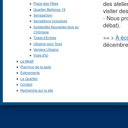
des atelie
Place des Fêtes
Quartier Bellevue 19
visiter de
SensasGym
- Nous pr
Sensations inclusives
débat).
Solidarités Nouvelles face au
Chômage
== >
A éco
Ticket d'Entrée
décembre
Ukraine pour Tous
Vergers Urbains
Vues d'Ic!
La MpdF
Planning de la salle
Evènements
Le Quartier
Contact
Recherche sur le site