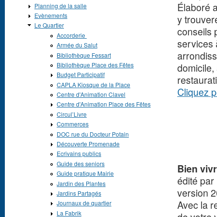
Élaboré a
Planning de la salle
Evènements
y trouver
Le Quartier
conseils 
Accorderie
services 
Armée du Salut
arrondiss
Bibliothèque Fessart
Bibliothèque Place des Fêtes
domicile,
Budget Participatif
restaurati
CAPLA Kiosque de la Place
Cliquez p
Centre d'Animation Clavel
Centre d'Animation Place des Fêtes
Circul’Livre
Commerces
DOC rue du Docteur Potain
Découverte Promenade
Ecrivains publics
Guide des seniors
Bien viv
Guide pratique Mairie
édité par
Jardin des Plantes
version 
Jardins Partagés
Avec la r
Journaux de quartier
La Fabrik