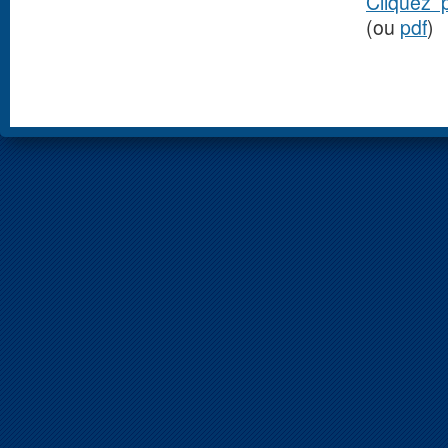
Cliquez p
(ou
pdf
)