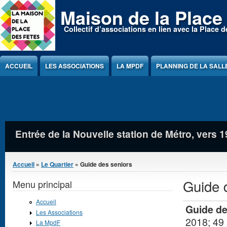
Jump to Content
Maison de la Place
Collectif d’associations en lien avec la Place d
ACCUEIL
LES ASSOCIATIONS
LA MPDF
PLANNING DE LA SALL
Pyramide et son ombre, vue depuis la Tour Or
Vous êtes ici
Accueil
»
Le Quartier
» Guide des seniors
Guide 
Menu principal
Accueil
Guide de
Les Associations
2018; 49
La MpdF