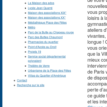
de votre 
La Maison des ados
nouvelles
Lycée Jean Quarré
vous pro
Maison des associations XIX°
loisirs à 
Maison des associations XX°
Médiathèque Place des Fêtes
gymnasti
Métro
ateliers 
Parc de la Butte au Chapeau rouge
vivantes,
Parc des Buttes Chaumont
longue ! 
Pharmacies du quartier
vous orie
Point d'Accès au Droit
Projets 19
que la Vil
Service social départemental
mieux con
polyvalent
intervien
Théâtre de Verre
de Paris
Urbanisme de la Place des Fêtes
Villas du Quartier d’Amérique
de dispos
Contact
accompag
Recherche sur le site
perte d’
ce guide 
et les int