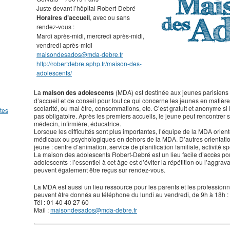
Juste devant l’hôpital Robert-Debré
Horaires d’accueil
, avec ou sans
rendez-vous :
Mardi après-midi, mercredi après-midi,
vendredi après-midi
maisondesados@mda-debre.fr
http://robertdebre.aphp.fr/maison-des-
adolescents/
La
maison des adolescents
(MDA) est destinée aux jeunes parisiens d
d’accueil et de conseil pour tout ce qui concerne les jeunes en matière d
scolarité, ou mal être, consommations, etc. C’est gratuit et anonyme si l
tes
pas obligatoire. Après les premiers accueils, le jeune peut rencontrer 
médecin, infirmière, éducatrice.
Lorsque les difficultés sont plus importantes, l’équipe de la MDA orien
médicaux ou psychologiques en dehors de la MDA. D’autres orientatio
jeune : centre d’animation, service de planification familiale, activité sp
La maison des adolescents Robert-Debré est un lieu facile d’accès pour
adolescents : l’essentiel à cet âge est d’éviter la répétition ou l’aggr
peuvent également être reçus sur rendez-vous.
La MDA est aussi un lieu ressource pour les parents et les professionn
peuvent être donnés au téléphone du lundi au vendredi, de 9h à 18h :
Tél : 01 40 40 27 60
Mail :
maisondesados@mda-debre.fr