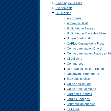
Planning de la salle
Evènements
Le Quartier
Accorderie
Armée du Salut
Bibliothèque Fessart
Bibliothèque Place des Fêtes
Budget Participatif
CAPLA Kiosque de la Place
Centre d'Animation Clavel
Centre d'Animation Place des Fê
Circul’Livre
Commerces
DOC rue du Docteur Potain
Découverte Promenade
Ecrivains publics
Guide des seniors
Guide pratique Mairie
Jardin des Plantes
Jardins Partagés
Journaux de quartier
La Fabrik