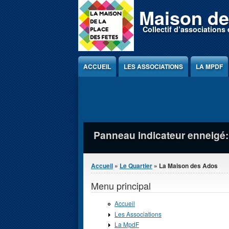
Jump to Content
Maison de
Collectif d’associations 
ACCUEIL
LES ASSOCIATIONS
LA MPDF
Pyramide et son ombre, vue d
Vous êtes ici
Accueil
»
Le Quartier
» La Maison des Ados
Menu principal
Accueil
Les Associations
La MpdF