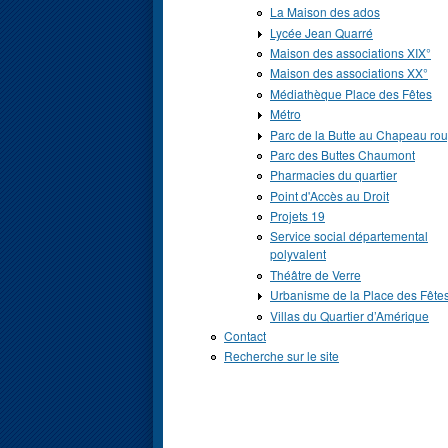
La Maison des ados
Lycée Jean Quarré
Maison des associations XIX°
Maison des associations XX°
Médiathèque Place des Fêtes
Métro
Parc de la Butte au Chapeau ro
Parc des Buttes Chaumont
Pharmacies du quartier
Point d'Accès au Droit
Projets 19
Service social départemental
polyvalent
Théâtre de Verre
Urbanisme de la Place des Fête
Villas du Quartier d’Amérique
Contact
Recherche sur le site