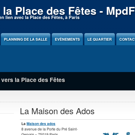
 la Place des Fêtes - MpdF
en lien avec la Place des Fêtes, à Paris
PLANNING DE LA SALLE
EVÈNEMENTS
LE QUARTIER
CONTAC
epuis la Tour Orient
La Maison des Ados
La
Maison des ados
8 avenue de la Porte du Pré Saint-
Gervais – 75019 Paris