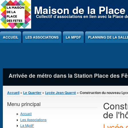
Jump to Content
Maison de la Place
Collectif d’associations en lien avec la Place d
ACCUEIL
LES ASSOCIATIONS
LA MPDF
PLANNING DE LA SALL
Piétons remontant la rue Eugenie Cotton, dan
Vous êtes ici
Accueil
»
Le Quartier
»
Lycée Jean Quarré
» Construction du nouveau Lycée
Const
Menu principal
de l'h
Accueil
Les Associations
Lycée d
La MpdF