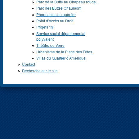
Parc de la Butte au Chapeau rouge
Parc des Buttes Chaumont
Pharmacies du quartier
Point d'Accès au Droit
Projets 19
Service social départemental
polyvalent
Théâtre de Verre
Urbanisme de la Place des Fêtes
Villas du Quartier d’Amérique
Contact
Recherche sur le site