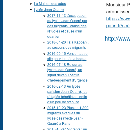
Monsieur P
La Maison des ados
Lycée Jean Quarré
arrondisse
2017-11-13 L’occupation
https://ww
du lycée Jean Quarré par
paris.fr/se
des migrants : cause des
réfugiés et cause d’un
quartier
http://www
2018-04-20 Tala Kabbani,
au secours des migrants
2016-09-15 Vers un autre
site pour la médiathèque
2016-07-18 Retour au
lycée Jean Quarré, un
squat devenu centre
d'hébergement d'urgence
2016-02-13 Au lycée
parisien Jean-Quarré, les
réfugiés bénéficient enfin
d’un peu de stabilité
2015-10-23 Plus de 1 300
migrants évacués du
lycée désaffecté Jean-
Quarré à Paris
2015-10-07 Migrants : un