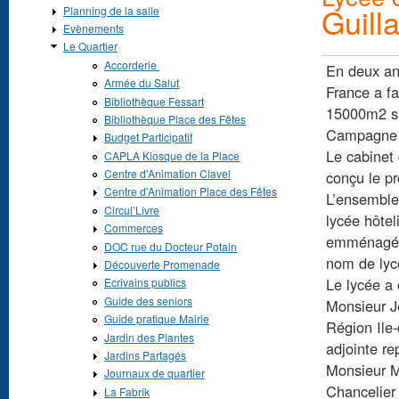
Guill
Planning de la salle
Evènements
Le Quartier
Accorderie
En deux ans
Armée du Salut
France a fa
Bibliothèque Fessart
15000m2 sur
Bibliothèque Place des Fêtes
Campagne P
Budget Participatif
Le cabinet 
CAPLA Kiosque de la Place
Centre d'Animation Clavel
conçu le pro
Centre d'Animation Place des Fêtes
L’ensemble 
Circul’Livre
lycée hôtel
Commerces
emménagé d
DOC rue du Docteur Potain
nom de lycé
Découverte Promenade
Le lycée a
Ecrivains publics
Guide des seniors
Monsieur J
Guide pratique Mairie
Région Ile
Jardin des Plantes
adjointe re
Jardins Partagés
Monsieur M
Journaux de quartier
Chancelier
La Fabrik