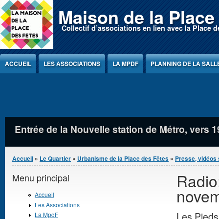
Jump to Content
Maison de la Place
Collectif d’associations en lien avec la Place d
ACCUEIL
LES ASSOCIATIONS
LA MPDF
PLANNING DE LA SALL
Jeux sur la Place des Fêtes
Vous êtes ici
Accueil
»
Le Quartier
»
Urbanisme de la Place des Fêtes
»
Presse, vidéos 
Radio:
Menu principal
novem
Accueil
Les Associations
Les Pieds
La MpdF