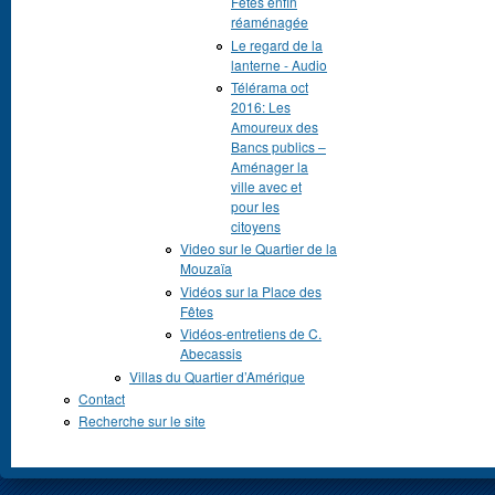
Fêtes enfin
réaménagée
Le regard de la
lanterne - Audio
Télérama oct
2016: Les
Amoureux des
Bancs publics –
Aménager la
ville avec et
pour les
citoyens
Video sur le Quartier de la
Mouzaïa
Vidéos sur la Place des
Fêtes
Vidéos-entretiens de C.
Abecassis
Villas du Quartier d’Amérique
Contact
Recherche sur le site