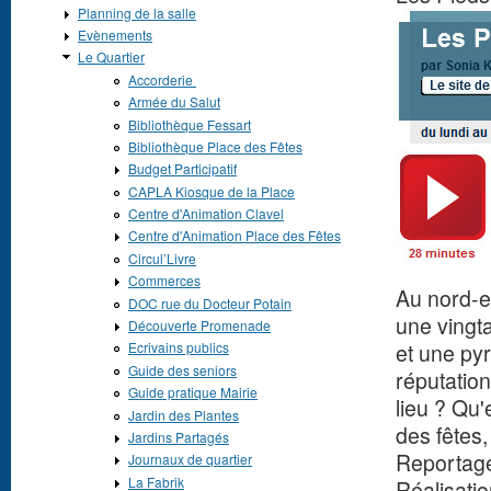
Planning de la salle
Evènements
Le Quartier
Accorderie
Armée du Salut
Bibliothèque Fessart
Bibliothèque Place des Fêtes
Budget Participatif
CAPLA Kiosque de la Place
Centre d'Animation Clavel
Centre d'Animation Place des Fêtes
Circul’Livre
Commerces
Au nord-es
DOC rue du Docteur Potain
une vingt
Découverte Promenade
et une pyr
Ecrivains publics
Guide des seniors
réputation
Guide pratique Mairie
lieu ? Qu'
Jardin des Plantes
des fêtes
Jardins Partagés
Reportage
Journaux de quartier
La Fabrik
Réalisati