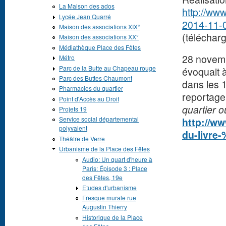
La Maison des ados
http://www
Lycée Jean Quarré
2014-11-
Maison des associations XIX°
(téléchar
Maison des associations XX°
Médiathèque Place des Fêtes
28 novemb
Métro
Parc de la Butte au Chapeau rouge
évoquait 
Parc des Buttes Chaumont
dans les 1
Pharmacies du quartier
reportage 
Point d'Accès au Droit
quartier o
Projets 19
Service social départemental
http://ww
polyvalent
du-livre
Théâtre de Verre
Urbanisme de la Place des Fêtes
Audio: Un quart d'heure à
Paris: Épisode 3 : Place
des Fêtes, 19e
Etudes d'urbanisme
Fresque murale rue
Augustin Thierry
Historique de la Place