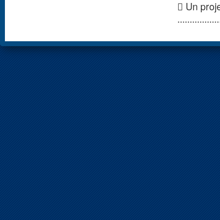
 Un proj
................