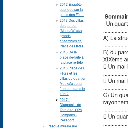
2012 Enquête
publique sur la
place des Fêtes
Sommair
2013 Des villas
I Un quart
du quartier
.................
"Mouzaïa" aux
grands
A) La stru
ensembles de
.................
Place des fêtes
B) du parc
2015 De la
place dé-faite à
XIXème arr
la place re-fête
 Un mail
2016 Place des
.................
Fêtes et les
villas du quartier
 Un maill
Mouzaïa : une
.................
frontière dans le
C) Un qua
19e ?
2017 -
rayonneme
Diagnostic de
.................
Territoire: QPV
 Un quar
Compans -
Pelleport
.................
Fresque murale rue