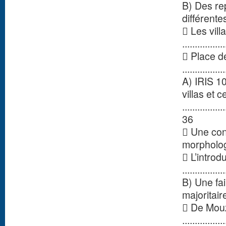
B) Des re
différentes....
 Les villa
................
 Place de
................
A) IRIS 10
villas et
.................
36
 Une con
morphologiq
 L’introd
................
B) Une fai
majoritairem
 De Mouz
................