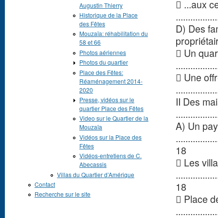
 ...aux c
Augustin Thierry
................
Historique de la Place
des Fêtes
D) Des fam
Mouzaïa: réhabilitation du
propriétai
58 et 66
 Un quart
Photos aériennes
Photos du quartier
................
Place des Fêtes:
 Une off
Réaménagement 2014-
................
2020
II Des ma
Presse, vidéos sur le
quartier Place des Fêtes
................
Video sur le Quartier de la
A) Un pay
Mouzaïa
.................
Vidéos sur la Place des
Fêtes
18
Vidéos-entretiens de C.
 Les vill
Abecassis
.................
Villas du Quartier d’Amérique
18
Contact
Recherche sur le site
 Place d
.................