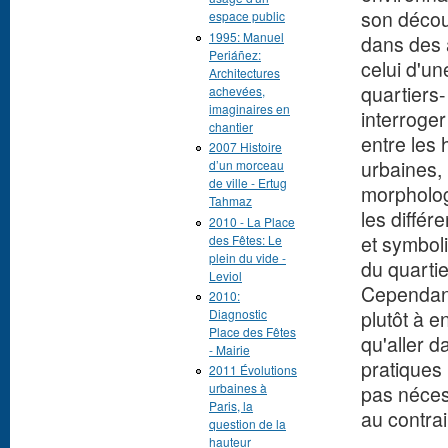
son décou
espace public
1995: Manuel
dans des 
Periáñez:
celui d'u
Architectures
quartiers
achevées,
imaginaires en
interroger
chantier
entre les 
2007 Histoire
urbaines,
d’un morceau
de ville - Ertug
morpholog
Tahmaz
les différ
2010 - La Place
et symboli
des Fêtes: Le
plein du vide -
du quarti
Leviol
Cependant
2010:
plutôt à 
Diagnostic
Place des Fêtes
qu'aller d
- Mairie
pratiques
2011 Évolutions
urbaines à
pas nécess
Paris, la
au contra
question de la
hauteur