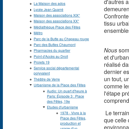
d'autres 
La Maison des ados
demeurent
Lycée Jean Quarré
Confronter
Maison des associations XIX°
Maison des associations XX°
tissu urba
Médiathèque Place des Fêtes
ensembles 
Métro
Parc de la Butte au Chapeau rouge
Parc des Buttes Chaumont
Nous
som
Pharmacies du quartier
et d'urban
Point d'Accès au Droit
Projets 19
réalisé da
Service social départemental
dernier e
polyvalent
un tout, 
Théâtre de Verre
comme les 
Urbanisme de la Place des Fêtes
Audio: Un quart d'heure à
l'étape pr
Paris: Épisode 3 : Place
comprendre
des Fêtes, 19e
Etudes d'urbanisme
Le terrain
1978 - Vivre à la
Place des Fêtes,
que celle
production et
environnan
usage d'un