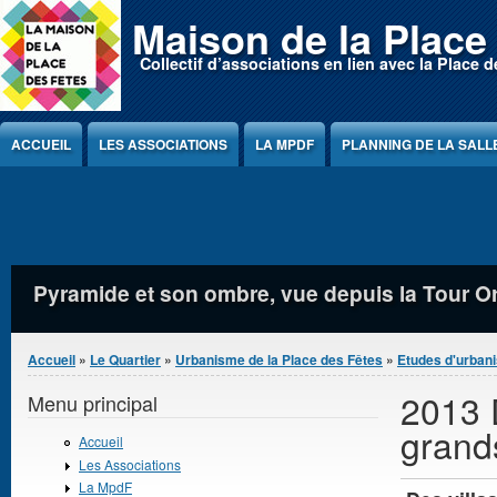
Jump to Content
Maison de la Place
Collectif d’associations en lien avec la Place d
ACCUEIL
LES ASSOCIATIONS
LA MPDF
PLANNING DE LA SALL
Jeux sur la Place des Fêtes
Vous êtes ici
Accueil
»
Le Quartier
»
Urbanisme de la Place des Fêtes
»
Etudes d'urban
2013 
Menu principal
grand
Accueil
Les Associations
La MpdF