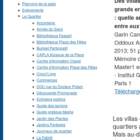
Des villa
Planning de la salle
grands e
Evènements
: quelle a
Le Quartier
Accorderie
entre eux
Armée du Salut
Garin Cam
Bibliothèque Fessart
Oddoux A
Bibliothèque Place des Fêtes
Budget Participatif
2013; 51 
CAPLA Kiosque de la Place
Mémoire de
Centre d'Animation Clavel
Master1 e
Centre d'Animation Place des Fêtes
- Institut
Circul’Livre
Commerces
Paris 1
DOC rue du Docteur Potain
Téléchar
Découverte Promenade
Ecrivains publics
Guide des seniors
Guide pratique Mairie
Les villa
Jardin des Plantes
quartiers
Jardins Partagés
Journaux de quartier
Mais au-de
La Fabrik